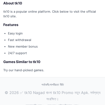
About tk10
tk10 is a popular online platform. Click below to visit the official
tk10 site.
Features
Easy login
Fast withdrawal
New member bonus
24/7 support
Games Similar to tk10
Try our hand-picked games.
শর্তাবলী
গোপনীয়তা নীতি
© 2026 ✅ tk10 Nagad বাংলা tk10 Promo নতুন Apk. সর্বস্বত্ব
সংরক্ষিত।