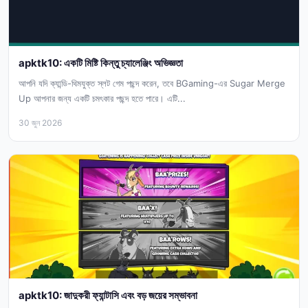
apktk10: একটি মিষ্টি কিন্তু চ্যালেঞ্জিং অভিজ্ঞতা
আপনি যদি ক্যান্ডি-থিমযুক্ত স্লট গেম পছন্দ করেন, তবে BGaming-এর Sugar Merge
Up আপনার জন্য একটি চমৎকার পছন্দ হতে পারে। এটি...
30 জুন 2026
apktk10: জাদুকরী ফ্যান্টাসি এবং বড় জয়ের সম্ভাবনা