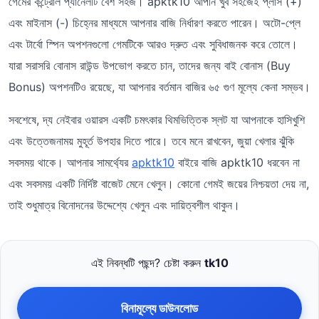
গেমের কন্ট্রোল প্যানেলটি বেশ সহজ। apktk10 আপনি খুব সহজেই প্লাস (+)
এবং মাইনাস (-) চিহ্নের মাধ্যমে আপনার বাজি নির্ধারণ করতে পারেন। অটো-প্লে
এবং টার্বো স্পিন অপশনগুলো গেমটিকে আরও দ্রুত এবং সুবিধাজনক করে তোলে।
যারা সরাসরি বোনাস রাউন্ড উপভোগ করতে চান, তাদের জন্য বাই বোনাস (Buy
Bonus) অপশনটিও রয়েছে, যা আপনার বর্তমান বাজির ৬৫ গুণ মূল্যে কেনা সম্ভব।
সবশেষে, দ্য নেইবার ওয়ারস একটি চমৎকার থিমভিত্তিক স্লট যা আপনাকে হাসিখুশি
এবং উত্তেজনাময় মুহূর্ত উপহার দিতে পারে। তবে মনে রাখবেন, জুয়া খেলার ঝুঁকি
সবসময় থাকে। আপনার সামর্থ্যের
apktk10
বাইরে বাজি apktk10 ধরবেন না
এবং সবসময় একটি নির্দিষ্ট বাজেট মেনে খেলুন। কোনো গেমই জয়ের নিশ্চয়তা দেয় না,
তাই শুধুমাত্র বিনোদনের উদ্দেশ্যে খেলুন এবং দায়িত্বশীল থাকুন।
এই নিবন্ধটি পছন্দ? চেষ্টা করুন
tk10
বিনামূল্যে ডাউনলোড